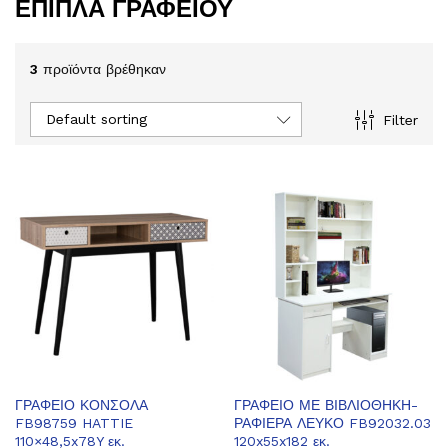
ΕΠΙΠΛΑ ΓΡΑΦΕΊΟΥ
3
προϊόντα βρέθηκαν
Default sorting
Filter
ΓΡΑΦΕΙΟ ΚΟΝΣΟΛΑ
ΓΡΑΦΕΙΟ ΜΕ ΒΙΒΛΙΟΘΗΚΗ-
FB98759 HATTIE
ΡΑΦΙΕΡΑ ΛΕΥΚΟ FB92032.03
110×48,5x78Y εκ.
120x55x182 εκ.